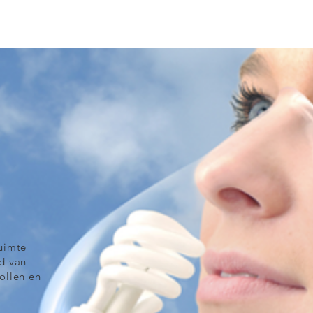
NG
SHOP
COVID-19
INFORMATIE
CONTACT
uimte
d van
pollen en