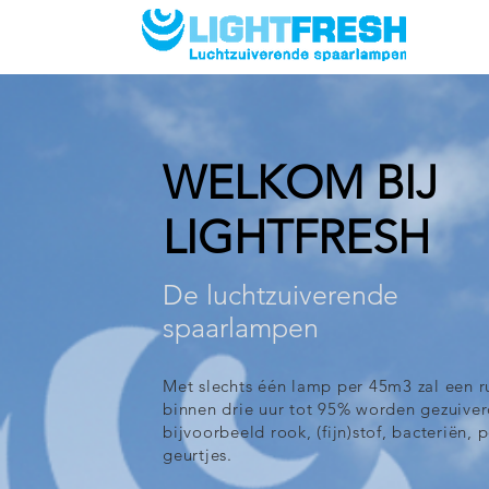
OMGEVI
WELKOM BIJ
LIGHTFRESH
De luchtzuiverende
spaarlampen
Met slechts één lamp per 45m3 zal een r
binnen drie uur tot 95% worden gezuiver
bijvoorbeeld rook, (fijn)stof, bacteriën, 
geurtjes.