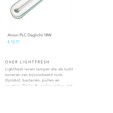
Anion PLC Daglicht 18W
Prijs
€ 12,71
OVER LIGHTFRESH
Lightfresh levert lampen die de lucht
zuiveren van
bijvoorbeeld rook,
(fijn)stof, bacteriën, pollen en
geurtjes. Dit leidt, onder andere, tot
de verlichting van
allergieën
en
astma.