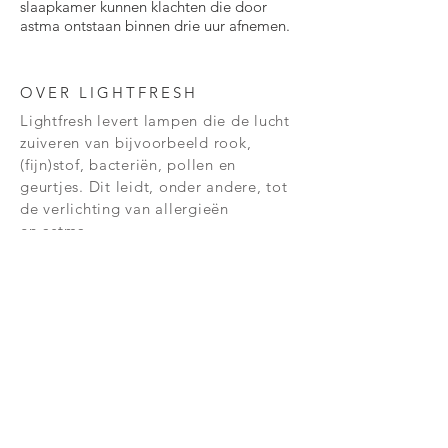
slaapkamer kunnen klachten die door
astma ontstaan binnen drie uur afnemen.
OVER LIGHTFRESH
Lightfresh levert lampen die de lucht
zuiveren van
bijvoorbeeld rook,
(fijn)stof, bacteriën, pollen en
geurtjes. Dit leidt, onder andere, tot
de verlichting van
allergieën
en
astma.
NIEUWSBRIEF
Altijd als eerste op de hoogte!
Verzend