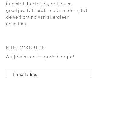
(fijn)stof, bacteriën, pollen en
geurtjes. Dit leidt, onder andere, tot
de verlichting van
allergieën
en
astma.
NIEUWSBRIEF
Altijd als eerste op de hoogte!
Verzend
VEELGESTELDE VRAGEN
BEDRIJFSGEGEVENS
SHOP