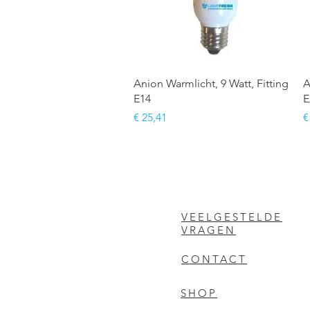
Snel overzicht
Anion Warmlicht, 9 Watt, Fitting
A
E14
E
Prijs
P
€ 25,41
€
VEELGESTELDE
VRAGEN
CONTACT
SHOP