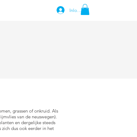
Inloggen
BEDRIJFSGEGEVENS
bomen, grassen of onkruid. Als
slijmvlies van de neuswegen).
anten en dergelijke steeds
 zich dus ook eerder in het