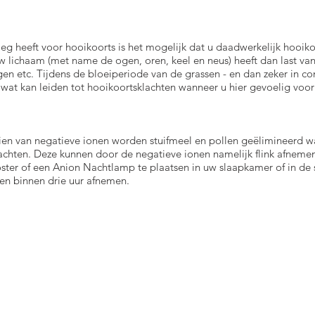
leg heeft voor hooikoorts is het mogelijk dat u daadwerkelijk hooik
w lichaam (met name de ogen, oren, keel en neus) heeft dan last van p
en etc. Tijdens de bloeiperiode van de grassen - en dan zeker in c
 wat kan leiden tot hooikoortsklachten wanneer u hier gevoelig voo
en van negatieve ionen worden stuifmeel en pollen geëlimineerd w
chten. Deze kunnen door de negatieve ionen namelijk flink afneme
ster of een Anion Nachtlamp te plaatsen in uw slaapkamer of in de
en binnen drie uur afnemen.