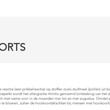
NG
SHOP
COVID-19
INFORMATIE
CONTACT
ORTS
e reactie (een prikkelreactie) op stoffen zoals stuifmeel (pollen) uit 
 beperkt wordt het allergische rhinitis genoemd (ontsteking van het 
ch met name voor in de maanden mei tot en met augustus. Omdat pl
n te bloeien, zullen de hooikoortsklachten bij mensen met hooikoorts