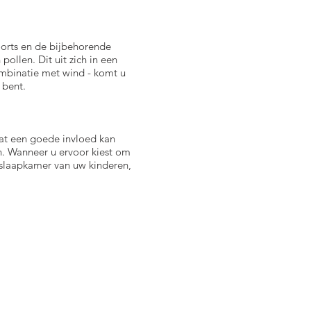
oorts en de bijbehorende
ollen. Dit uit zich in een
ombinatie met wind - komt u
r bent.
at een goede invloed kan
n. Wanneer u ervoor kiest om
 slaapkamer van uw kinderen,