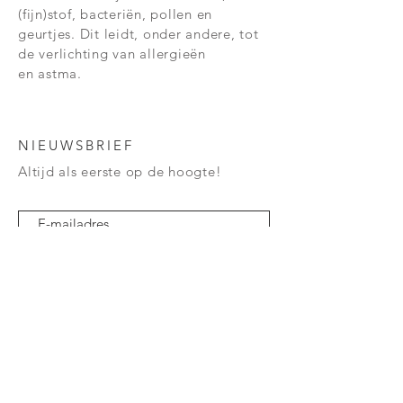
(fijn)stof, bacteriën, pollen en
Fitting
PLT
geurtjes. Dit leidt, onder andere, tot
de verlichting van
allergieën
Lengte
103 mm
en
astma.
NIEUWSBRIEF
Altijd als eerste op de hoogte!
Verzend
VEELGESTELDE VRAGEN
BEDRIJFSGEGEVENS