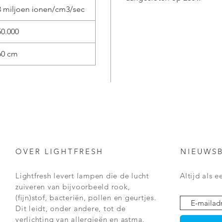
3 miljoen ionen/cm3/sec
50.000
60 cm
OVER LIGHTFRESH
NIEUWSB
Lightfresh levert lampen die de lucht
Altijd als 
zuiveren van
bijvoorbeeld rook,
(fijn)stof, bacteriën, pollen en geurtjes.
Dit leidt, onder andere, tot de
verlichting van
allergieën en
astma.