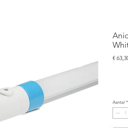
NG
SHOP
COVID-19
INFORMATIE
CONTACT
Ani
Whi
€ 63,3
Aantal
*