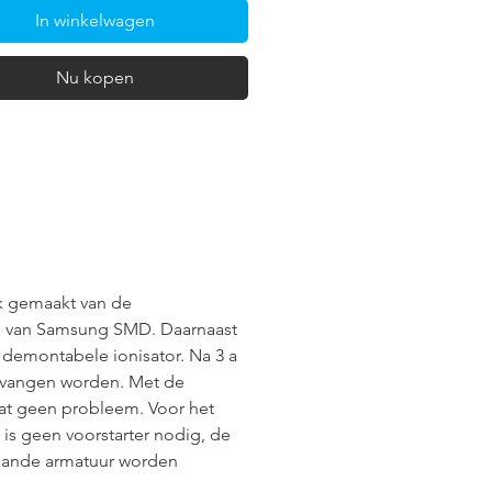
In winkelwagen
Nu kopen
ik gemaakt van de
 van Samsung SMD. Daarnaast
n demontabele ionisator. Na 3 a
ervangen worden. Met de
dat geen probleem. Voor het
 is geen voorstarter nodig, de
taande armatuur worden