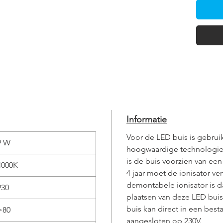
Informatie
Voor de LED buis is gebru
9 W
hoogwaardige technologie
is de buis voorzien van ee
4000K
4 jaar moet de ionisator v
demontabele ionisator is 
930
plaatsen van deze LED buis
buis kan direct in een bes
>80
aangesloten op 230V.